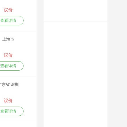
划推广、网站建设优
化排名、各平台关键
议价
词霸屏、新媒体及短
视频营销等。 李玺忠
查看详情
老师是网络营销推广
策划行业的实战派专
家，网络推广排名实
上海市
战实训14年，公开授
课达千余场，无PPT
上课，可现场即时根
议价
据学员需要制定教
材，在理论培训及实
查看详情
训操作现场教学上经
验丰富，专业的实战
技术技巧和幽默风趣
广东省 深圳
的授课风格，深得学
员及企业领导们认可
与赞赏。 致力于推广
议价
传播企业品牌、产
品、新科技及企业文
查看详情
化理念等；同时助力
企业快速通过网络获
得业务商机。 课纲：