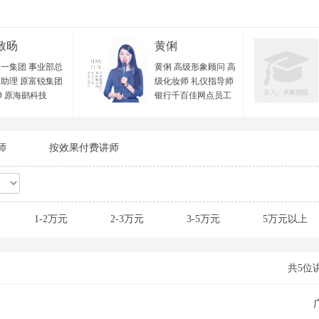
致旸
黄俐
一集团 事业部总
黄俐 高级形象顾问 高
助理 原富锐集团
级化妆师 礼仪指导师
D 原海鹚科技
银行千百佳网点员工
VP 原欧西集团 项
形象辅导专员 招商证
监 中国管理科学
券全国盛典总造型师
优秀导师 国家二级
深圳宝安区政府特邀
师
按效果付费讲师
资源管理师 广东
形象讲师 十年形象礼
力资源研究会 优
仪美育经验 从业经验
训师 顺丰大学 特
与实战背景： 黄老师
师 樊登读书线下
毕业于专业美术学
老师团 特聘教练
院，曾在北京西蔓色
1-2万元
2-3万元
3-5万元
5万元以上
教育 特聘讲师 广
彩研究中心学习色彩
中小企业公共服务
搭配及个人形象管理
 特聘讲师 广州市
专业理论体系，并在
珠区人社局创业指
2010年及2012年分别
共5位
心 特聘讲师 第三
进修专业化妆技术与
微吼杯”直播培训
服装设计等相关形象
 特聘导师 极地创
领域专业技能，并取