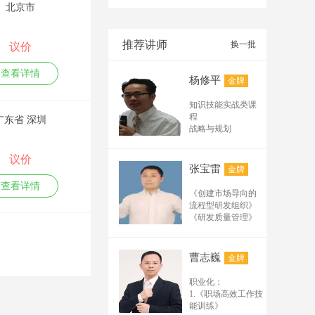
北京市
基础班及试听课纲：
（45分--90分） 1.网
络推广基础实用术语
推荐讲师
换一批
议价
有哪些？ 2.排名在百
度、搜狗、公众号、
查看详情
杨修平
金牌
电商平台、阿里诚信
通、短视频的排名规
知识技能实战类课
律及规则 3.必须掌握
程
广东省 深圳
的排名的要素有哪
战略与规划
些？ 4.分析互联网流
企业创新战略和创
新管理
量，怎样构建推广矩
议价
技术路线、技术平
阵及循环结构？ 5.常
张宝雷
金牌
台与产品平台规划
用实用的推广工具软
查看详情
组织管理
《创建市场导向的
件解析 6.企业网络推
管理者的创新领导
流程型研发组织》
广需要具备哪些条
力
《研发质量管理》
件？ 高级班及实操班
体系流程
《研发人员的考核
打造高效研发体系
课纲（2天1晚----3天2
与激励》 《从样品
产品创新研发流程
晚） 1.分析网络推广
走向量产》 《产品
曹志巍
金牌
与工具
研发体系构建与模
营销经常用到的专业
核心技能
板详解》 流程管理
术语 2.关键词挖掘及
职业化：
成功的产品经理技
与产品管理系列：
拓展的24种方法 3.推
1.《职场高效工作技
能修炼
《流程体系规划与
能训练》
广标题制作 4.文案编
研发项目管理
流程设计实战》