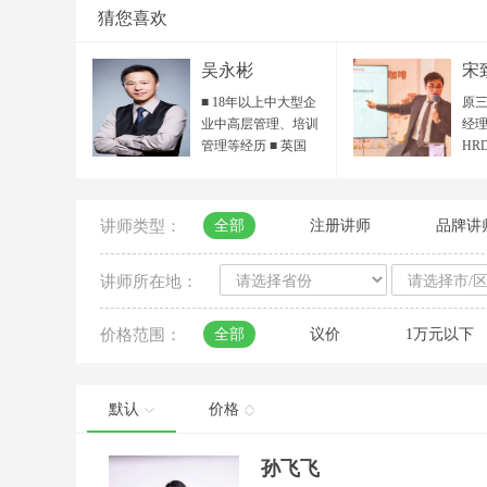
猜您喜欢
吴永彬
宋
■ 18年以上中大型企
原三
业中高层管理、培训
经理
管理等经历 ■ 英国
HR
IPMA国际专业培训师
HR
/ ACI国际职业培训师
目总
■ ICF国际教练联合会
院 
讲师类型：
全部
注册讲师
品牌讲
ACC认证教练 / 准
人力
PCC专业教练 ■ POA
省人
组织行动力 全国首期
秀培
讲师所在地：
认证讲师 ■ 中国服务
聘讲
设计人才资质 ■ 客户
领读
价格范围：
全部
议价
1万元以下
服务国际标准最高
百越
SSE认证 ■ 行动学习
西
引导师、国家生涯规
平台
划师 ■ 《教练式高尔
海
默认
价格
夫——向下管理》认
导中
证讲师 ■ DISC性格与
届“
孙飞飞
行为风格 认证讲师/测
大赛