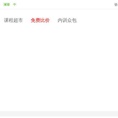
珊
中标：
澜珊
服务质量提升及抱怨投诉处理
投标：
周力之
中标：
周力
登
课程超市
免费比价
内训众包