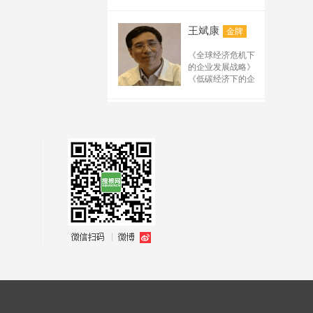
2.《办公室工作规范
产品需求分析与需
写要点 5.排名（百
《产品战略规划与
与技巧训练》
求管理
度、搜狗、公众号、
路标管理》 《市场
3.《行政文秘综合技
系统化项目管理能
王斌康
金牌
驱动的产品开发流
电商平台、阿里诚信
能提升训练》
力实训
程管理》 《成功的
通、短视频）规律及
4.《职场礼仪与沟通
创新工作坊
《全球经济危机下
产品经理》管理系
技能提升训练》
需求 6.解析抖音、快
产品创新工作坊
的企业发展战略》
列： 《从技术走向
5.《时间管理与工作
（四课程，详见下
手、B站、小红书等
《低碳经济下的企
管理》 《研发人员
效能提升训练》
表）
新媒体运营规则及技
业发展战略》
的核心管理技能提
6.《高效会议管理》
职业创新能力训练
《企业战略管理》
巧 7.微信公众号管理
升》
7.《高效沟通训练》
工作坊
《生产运作管理》
万力
及运营要点 8.微信的
金牌
公文写作：
创新思维与技能解
《供应链与物流管
管理及运营的要点 9.
8.《职场写作力提升
决工作坊
理》
先后在人民日报、
训练》
链接构建方法 10.推广
关键实践
新华社、经济日
9.《金字塔思维与公
TRIZ理论与实务高
工具使用及技术要点
报、香港商报等国
文写作训练》
级班
11.网站后台管理及优
内外百余家媒体开
10.《最新党政机关
质量功能展开QFD
化 12.推广中需要注意
辟专栏、专版等，
公文写作技巧训
训练班
的规则 13.分析解析互
发表各类新闻报道
练》
陈伟
敏捷研发项目管理
金牌
和研究报告数百
联网流量及矩阵设计
（SCRUM master）
篇；主编出版了
14.根据现场需要制定
微创新-互联网时代
“阳光招标”法律课
《名牌战略与质量
的最佳创新实践
《招投标法实施条
其他内容教材
振兴》、《企业策
例及相关法规解
划》、《创新经营
读》
与现代管理》、
“阳光招标”管理课
《世界500强专业服
《政府国企招标采
郭楚凡
金牌
务丛书》等20多部
购全流程与关键要
专著；并多次做为