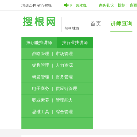
园人转变为职场人
投标：
彭永红
中标：
彭永红
商务礼仪
投标：
庞丽
澜
培训众包 省心省钱
首页
讲师查询
切换城市
按职能找讲师
按行业找讲师
战略管理
|
市场管理
销售管理
|
人力资源
研发管理
|
财务管理
电子商务
|
供应链管理
职业素养
|
管理能力
思维工具
|
综合管理