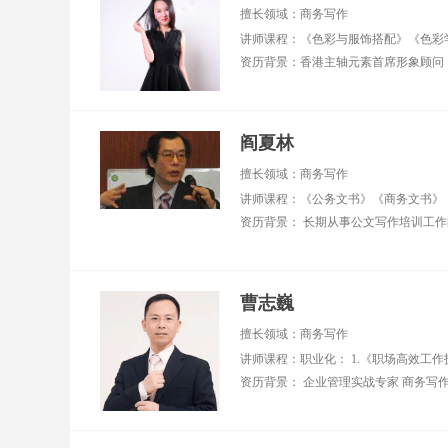
评顾问 ■ 2018年全国
业
擅长领域：商务写作
百强讲师、2022年全
十）
国优秀讲师 ■ 交大安
西
泰、同济大学、上海
业
财经大学、上海理工
大学等高校特聘讲师
擅长领域：管理技
阎夏林
能、领导力、客户服
务、客户体验、高效
擅长领域：商务写作
团队建设、行动学
讲师课程：《公务文书》《商务文书》
习、职业素养
曹志巍
擅长领域：商务写作