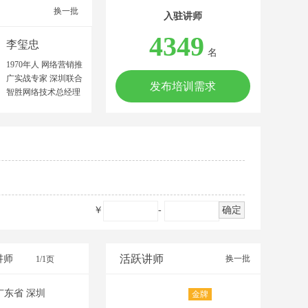
换一批
入驻讲师
4349
李玺忠
名
1970年人 网络营销推
广实战专家 深圳联合
发布培训需求
智胜网络技术总经理
中国建筑材料流通协
会特聘金牌讲师 广东
中益产研院合伙人 广
东文商研究院联合创
始人 中山大学MBA
广东工商职业技术大
学客座教授 网络营销
师/高级营销师 高级企
￥
-
确定
业培训师/美国AACTP
顾问师 擅长领域：制
造业、农业、服务业
等多领域的网络营销
活跃讲师
讲师
换一批
1/1页
推广策划。 擅长项
目：网络营销推广团
广东省 深圳
金牌
队建设、网络品牌策