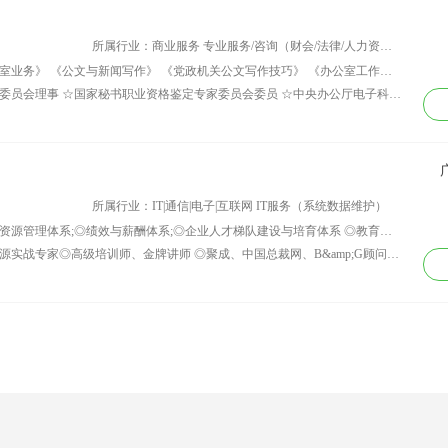
联通等。
所属行业：商业服务 专业服务/咨询（财会/法律/人力资源等）
讲师课程：《公文写作》 《秘书与办公室业务》 《公文与新闻写作》 《党政机关公文写作技巧》 《办公室工作规范与技巧》 《公文写作规范与方法培训提纲》 《企业员工公文写作规范与方法》 《企业办公文秘人员职业素养与能力建设》 《党政机关办公室人员综合素养与公文写作培训方案》
资历背景： ☆中国高教学会秘书学专业委员会理事 ☆国家秘书职业资格鉴定专家委员会委员 ☆中央办公厅电子科技学院教授，秘书学科带头人 ☆北京市人事考试中心专家组成员 ☆1997年度荣获“北京市优秀教师”称号。 ☆秘书学、语言学、公务员制度、口才艺术、公文写作 中国高教学会秘书学专业委员会理事 国家秘书职业资格鉴定专家委员会委员 中央办公厅电子科技学院教授，秘书学科带头人 北京市人事考试中心专家组成员 1997年度荣获“北京市优秀教师”称号。 秘书学、语言学、公务员制度、口才艺术、公文写作 近年出版著作： 《毛泽东的写作艺术》时事出版社出版 《秘书学概论》中国人民大学出版社出版（高教精品教材） 《秘书学教程》海洋出版社出版（高教精品教材） 《演讲与答辩操作指南》中央文献出版社出版（公务员演讲读本） 《党政机关公文写作能力指导与训练》中国人事出版社出版（公务员培训教材） 《常用公文写作方法与技巧》中国人事出版社出版 《讲话稿写作方法与技巧》中国人事出版社出版 《公文写作与处理》中国人民大学出版社出版（高教精品教材） 《秘书公文写作与实训》中国人民大学出版社出版（高教精品教材） 《商务文书写作与处理》中国人民大学出版社出版（秘书专业精品教材） 《档案管理基础》中国人民大学出版社出版 《文书学》中国人民大学出版社出版（二十一世纪档案学专业教材）
所属行业：IT|通信|电子|互联网 IT服务（系统数据维护）
讲师课程：◎全面精益管理系统;◎人力资源管理体系;◎绩效与薪酬体系;◎企业人才梯队建设与培育体系 ◎教育训练管理体系;◎行政后勤管理体系;◎企业文化管理体系;◎6S与安全生产管理实务;
资历背景： ◎资深咨询师◎资深人力资源实战专家◎高级培训师、金牌讲师 ◎聚成、中国总裁网、B&amp;G顾问机构等多家公司签约高级顾问。有20多年 的企业管理、管理咨询、教育与培训实践经验。专注于精益管理与精益生产 管理咨询服务，专注于人力资源管理，流程优化和教育训练、员工素质培训。 具有跨国IT、电子、汽车零部件、船舶重工、五金家具、胶合板、玩具服装、 陶瓷等制造企业及金融证券、服务业、房地产及物业管理、移动通讯等行业企业培训、咨询改善项目经验。 有20多年在政府外经贸部门、大型外资（新资，港资，台资）企业高层管理、7年管理咨询顾问的工作经历，曾任职行政财务总监、人力资源总监、教育训练中心负责人、董事长助理、总经理助理、总裁助理。曾任职的主要机构：政府外经贸局及国有大型股份公司、大型港资\台资\新加坡上市企业，包括：新加坡IPC集团（新资IT上市）、亿胜集团（新资IT上市）、亿胜生物科技（港资制药上市）、PTS集团（台资IT上市）、MOXELL公司（摩托罗拉合作IT公司）。