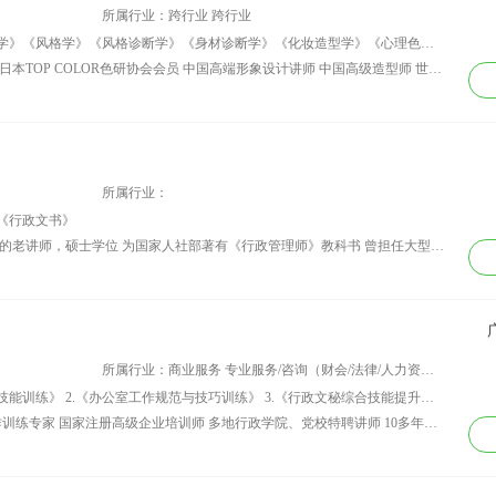
中心（全国行业前
得相关职业资质证
所属行业：跨行业 跨行业
 特聘创业导师 陕
书。同时取得CVCC
讲师课程：《色彩与服饰搭配》《色彩学》《风格学》《风格诊断学》《身材诊断学》《化妆造型学》《心理色彩学》《场合着装学》《男士风格与着装》等
延安高新区科技企
礼仪指导师专业证
资历背景：香港主轴元素首席形象顾问 日本TOP COLOR色研协会会员 中国高端形象设计讲师 中国高级造型师 世界旅游小姐大赛指定形象设计师 深圳时装周特邀高级形象讲师 周杰伦2015深圳演唱会高级形象设计师 “我是大美人”全国20余城市巡回形象设计讲座首席形象讲师 “云凤思儒”服装品牌高级形象设计顾问 香港歌手李大卫御用形象设计顾问 明星形象造型师，合作明星：董洁，大鞠，李大卫，苟乃鹏，陈卫辉，左其铂，范雨林，龙井乐团，陈炳强等等 孙老师大学毕业于安大中文系，在这期间则选修了美学以及电影学，跟一群学习美术的学生成为好朋友，一起研究色彩搭配，研究美的历程以及发展，更进一步提升了鉴赏与审美能力。 大学毕业后的孙老师出于对形象设计的热爱，出于对“让中国人漂亮起来”的梦想的追求，她亦然放弃月薪过万的工作，飞到北京，首先是在化妆大师吉米所开设的化妆学校系统的学习了化妆造型，成为一名高级造型师。后来又从中国形象设计第一人于西蔓老师开设的西蔓色彩学校，系统而全面的学习并且研究了形象设计的全部内容，这让她在专业方面有了质的飞跃。毕业后，她放弃了西蔓色彩的加入邀约，转而回到深圳，开设了自己的形象设计公司，这期间，她更是飞到韩国MBC电视台进修，让自己成为一个各方面不仅专业而且与国际接轨的高级形象设计讲师。
孵化基地创业导师
书，具备10年个人形
象辅导经验及6年礼仪
形象培训教育经验。
曾为宝安区政府、招
商银行、华润银行、
博时基金等多家政府
所属行业：
银行机构进行职业形
《行政文书》
象培训辅导。具有丰
资历背景： 长期从事公文写作培训工作的老讲师，硕士学位 为国家人社部著有《行政管理师》教科书 曾担任大型国企、民企担任行政副总经理等高管职务 曾先后受聘于上海市委党校、上海大学、浙江大学、上海商学院、南京大学、南京政治学院等学校和全国众多大中型企业管理类和中文类课程培训讲师 为多个政府部门撰写过条例、通知、报告、制度、通报、方案、通告、决定、决议、会议纪要等重要文件，多次为党政领导起草“讲话稿”，并担任过多个政府部门重要会议的“会议记录人”等。 为几十个大中型国企撰写过“请示”“调查报告”“事故分析报告”“通知”“广告”“批复”“方案”等公文。 具有20多年讲师经验，扎实的理论根基，系统的课程设计，丰富的实战经验,专业性强，听课学员满意测评率几近100%
富教学经验，扎实的
教育专业理论基础和
丰富的教学经验。 曾
辅导企业与培训客
户： 深圳宝安区政
府、深圳水务集团、
所属行业：商业服务 专业服务/咨询（财会/法律/人力资源等）
东莞南城区政府、中
讲师课程：职业化： 1.《职场高效工作技能训练》 2.《办公室工作规范与技巧训练》 3.《行政文秘综合技能提升训练》 4.《职场礼仪与沟通技能提升训练》 5.《时间管理与工作效能提升训练》 6.《高效会议管理》 7.《高效沟通训练》 公文写作： 8.《职场写作力提升训练》 9.《金字塔思维与公文写作训练》 10.《最新党政机关公文写作技巧训练》
国工商银行、招商银
资历背景： 企业管理实战专家 商务写作训练专家 国家注册高级企业培训师 多地行政学院、党校特聘讲师 10多年企业管理实战经验 曾任：蓝盾集团&nbsp;&nbsp; 行政总监 现任：某投资集团 行政总经理、总裁助理 曹老师曾做过中学教师、报社记者和编辑，并在当地媒体刊物发表了大量报道，多篇报道获得部门嘉奖，积累了众多写作实践经验，增强了自身对文字的敏感度，建立了文书写作评价的独特视角，为提升管理和培训技能奠定了坚实基础。 曹老师曾担任蓝盾集团等公司高管职务，把握企业管理精髓，帮助企业构建和优化管理体系，为企业建立高效管理运营模式，实现了经营业务的有效运转；通过10多年企业管理和培训经验，从繁杂琐碎的管理事务中提炼出易学易用的模板工具，并通过一系列管理类培训课程的实施落地，为受训企业培养出近百名高素质管理人才、近千名优秀员工，课程内容及授课风格深受高层领导和员工好评。 曾任蓝盾集团行政总监职务。任职期间，曹老师负责行政模块的规范化管理和监管体系运作，具体包括办公室管理、文书档案管理、会务管理、总务后勤管理、信息系统管理等，通过企业流程的全面梳理和业务表单的整合优化等，提升企业管理绩效。同时结合企业实际情况开发设计课程，将《高效沟通训练》、《高效会议管理》、《高效时间管理》等课程通过真实生动的内训在企业充分落地，实现了员工成长和企业绩效的双赢，得到集团高度评价。 现任某投资集团行政总经理、总裁助理职务。集团是以汽车服务业、房地产开发、能源开发为主营业务的大型民营企业，通过集团多领域的发展，曹老师深入了解中国本土企业成长特点，归纳了企业管理的系统方法和操作规程，有效推动了企业各业务模块顺利进行，支撑绩效改善和战略落地。通过大量的企业实践，组织开发了《职场写作力提升训练》、《职场高效工作技能训练》、《文秘助理综合技能训练》等一系列培训课程，通过言传身教的辅导，提升企业发展软实力，连续多年受到企业嘉奖。
行、浦发银行、华润
银行、京基集团、平
安保险、博时基金、
深圳迈瑞医疗、中国