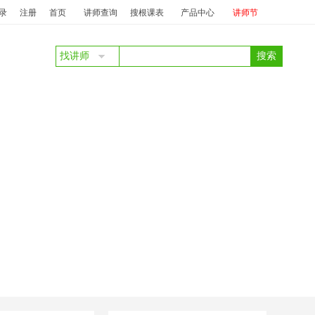
之
培训管理
投标：
许盛华
中标：
许盛华
如何做好新形势下企业内
录
注册
首页
讲师查询
搜根课表
产品中心
讲师节
找讲师